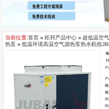
当前位置:
首页
»
炬邦产品中心
»
超低温空
热泵
»
低温环境高温空气源热泵热水机组JBRN
低
1
产
产
额
额
环
环