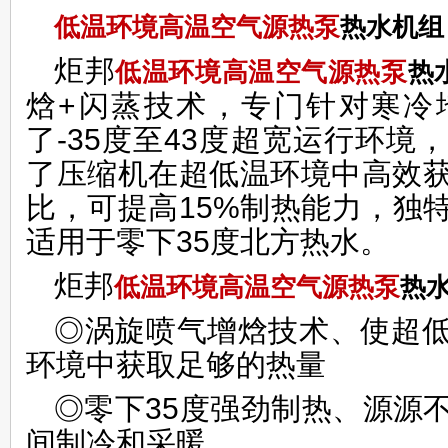
低温环境高温空气源
热泵
热水机组
炬邦
低温环境高温
空气源热泵
热
焓+闪蒸技术，专门针对寒冷
了-35度至43度超宽运行环
了压缩机在超低温环境中高效
比，可提高15%制热能力，独
适用于零下35度北方热水。
炬邦
低温环境高温空气源
热泵
热
◎涡旋喷气增焓技术、使超
环境中获取足够的热量
◎零下35度强劲制热、源源
间制冷和采暖