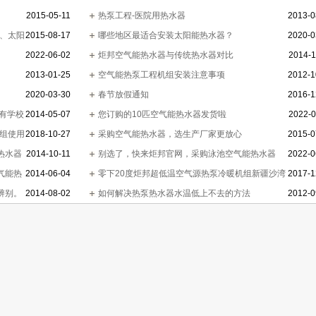
2015-05-11
热泵工程-医院用热水器
2013-0
泵、太阳
2015-08-17
哪些地区最适合安装太阳能热水器？
2020-0
2022-06-02
炬邦空气能热水器与传统热水器对比
2014-1
2013-01-25
空气能热泵工程机组安装注意事项
2012-1
2020-03-30
春节放假通知
2016-1
有学校
2014-05-07
您订购的10匹空气能热水器发货啦
2022-0
机组使用
2018-10-27
采购空气能热水器，选生产厂家更放心
2015-0
热水器
2014-10-11
别选了，快来炬邦官网，采购泳池空气能热水器
2022-0
气能热
2014-06-04
零下20度炬邦超低温空气源热泵冷暖机组新疆沙湾
2017-1
辨别。
2014-08-02
展实力
如何解决热泵热水器水温低上不去的方法
2012-0