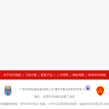
关于炬邦热能
|
工程方案
|
配套产品
|
人才招聘
|
网站地图
|
联系炬邦热能
广东炬邦热能设备有限公司
粤ICP备12043020号-1
地址：
东莞市东城区温塘工业区
全国服务热线：
400-636-8522
传真：
0769-22262503
邮箱：
dgjbrn2007@126.co