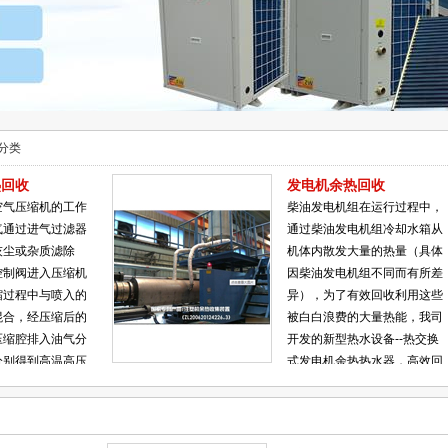
分类
热回收
发电机余热回收
空气压缩机的工作
柴油发电机组在运行过程中，
气通过进气过滤器
通过柴油发电机组冷却水箱从
灰尘或杂质滤除
机体内散发大量的热量（具体
控制阀进入压缩机
因柴油发电机组不同而有所差
缩过程中与喷入的
异），为了有效回收利用这些
混合，经压缩后的
被白白浪费的大量热能，我司
压缩腔排入油气分
开发的新型热水设备--热交换
分别得到高温高压
式发电机余热热水器，高效回
由于机器工作温度
收利用柴油发电机体排放的废
些高温高压的油、
热，为用户提供大量的工业和
各自的冷却系统，
生活用热水，从而给用户节省