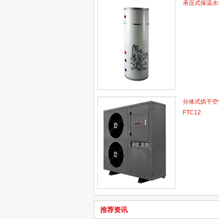
其中压缩空
承压式保温水
送入使用系
润滑油经冷
油路进入下
分体式烘干空气
FTC12
推荐资讯