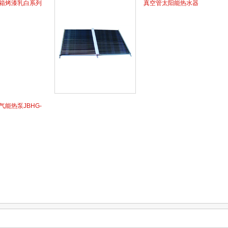
气经冷却器冷却后
大量能耗费用，经济效率显
箱烤漆乳白系列
真空管太阳能热水器
统；而高温高压的
着。
却器冷却后，返回
一轮循环。
能热泵JBHG-