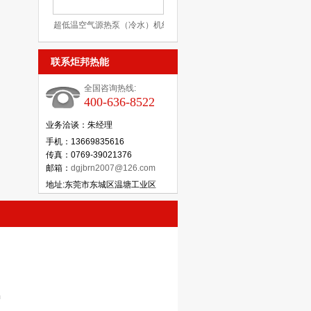
超低温空气源热泵（冷水）机组
JBRN-10DW/L
联系炬邦热能
全国咨询热线:
400-636-8522
业务洽谈：朱经理
手机：13669835616
传真：0769-39021376
邮箱：
dgjbrn2007@126.com
地址:东莞市东城区温塘工业区
m