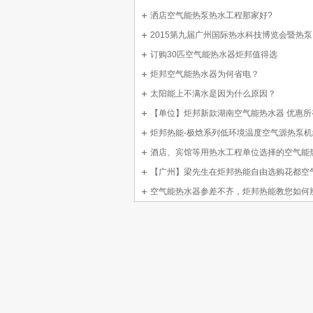
洒店空气能热泵热水工程那家好?
2015第九届广州国际热水科技博览会暨热
能展
订购30匹空气能热水器炬邦值得选
炬邦空气能热水器为何省电？
太阳能上不满水是因为什么原因？
【单位】炬邦新款湖南空气能热水器 优惠所
单位用户
炬邦热能-极焓系列低环境温度空气源热泵
说明书
酒店、宾馆等用热水工程单位选择的空气能
【广州】梁先生在炬邦热能自由选购花都空
水器
空气能热水器参差不齐，炬邦热能教您如何