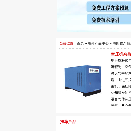
当前位置：
首页
»
炬邦产品中心
»
热回收产品
空压机余
现行螺杆式
流程为：空
将大气中的
后，由进气
主机，在压
冷却润滑油
混合气体从
离罐，从而
的油、气。
的要求，这
推荐产品
气必须送入