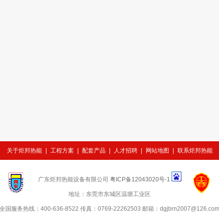
关于炬邦热能
|
工程方案
|
配套产品
|
人才招聘
|
网站地图
|
联系炬邦热能
广东炬邦热能设备有限公司
粤ICP备12043020号-1
地址：
东莞市东城区温塘工业区
全国服务热线：
400-636-8522
传真：
0769-22262503
邮箱：
dgjbrn2007@126.co