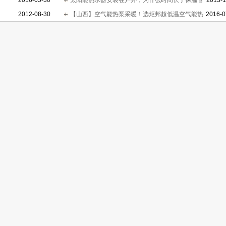
2016-05-30
太阳能热水器安装在户外，为什么时间长了保温管
2013-1
2012-08-30
路和水箱会脱开？
【山西】空气能热泵采暖！选炬邦超低温空气能热
2016-0
泵