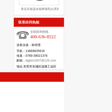
承压式保温水箱烤漆乳白系列
联系炬邦热能
全国咨询热线:
400-636-8522
业务洽谈：朱经理
手机：13669835616
传真：0769-39021376
邮箱：
dgjbrn2007@126.com
地址:东莞市东城区温塘工业区
m