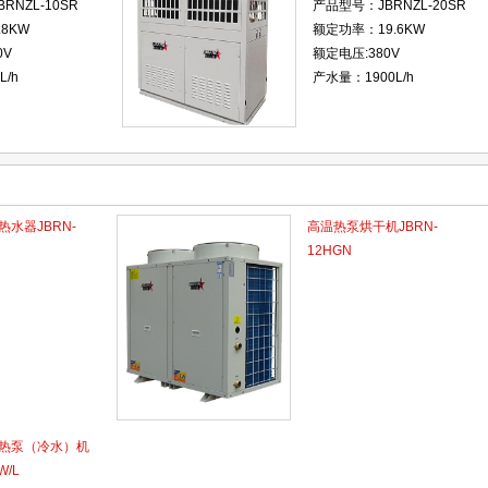
RNZL-10SR
产品型号：JBRNZL-20SR
8KW
额定功率：19.6KW
0V
额定电压:380V
/h
产水量：1900L/h
水器JBRN-
高温热泵烘干机JBRN-
12HGN
热泵（冷水）机
W/L