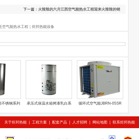
下一篇：
火辣辣的六月江西空气能热水工程迎来火辣辣的销
量
近空气能热水工程｜炬邦热能设备
箱不锈钢系列
承压式保温水箱烤漆乳白系
循环式空气能JBRN-05SR
列
关于炬邦热能
|
工程方案
|
配套产品
|
人才招聘
|
网站地图
|
联系炬邦热能