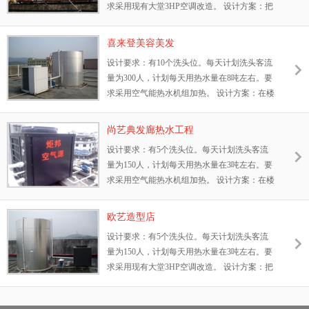
求采用现有大堂3HP空调改造。 设计方案：把
大堂3HP空调改装成空调热水一体机，在夏秋
两季免费使用热水，在冬春两季把空调当热泵
喜来登美容美发
使用。配备一个3吨的卧式水箱，增压供水。
设计要求：有10个洗头位。每天计划洗头客流
考虑主机维修期间不影响热水供应，在水箱内
量为300人，计划每天用热水量在8吨左右。要
安装1条6KW电发热管。整个系统全自动控
求采用空气能热水机组加热。 设计方案：在楼
制。
顶安装一台JBRB-10SR循环式空气能热水器，
配备一个8吨的水箱。考虑主机维修期间不影
尚艺典发廊热水工程
响热水供应，在水箱内安装2条6KW电发热
设计要求：有5个洗头位。每天计划洗头客流
管。增压供水，管路比较长，配备自动恒温回
量为150人，计划每天用热水量在3吨左右。要
水装置，整个系统全自动控制。
求采用空气能热水机组加热。 设计方案：在楼
顶安装一台JBRB-03SR循环式空气能热水器，
配备一个3吨的水箱。考虑主机维修期间不影
欧艺造型店
响热水供应，在水箱内安装1条6KW电发热
设计要求：有5个洗头位。每天计划洗头客流
管。增压供水，管路比较长，配备自动恒温回
量为150人，计划每天用热水量在3吨左右。要
水装置，整个系统全自动控制。
求采用现有大堂3HP空调改造。 设计方案：把
大堂3HP空调改装成空调热水一体机，在夏秋
两季免费使用热水，在冬春两季把空调当热泵