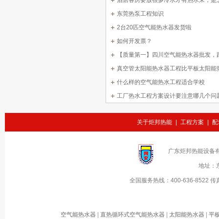
中
酒店客房要放很多冷水才有热水来，是
东莞热泵工程知识
2台20匹空气能热水器发货啦
如何开发票？
【质量第一】四川空气能热水器批发，
题！
真空管太阳能热水器工程比平板太阳能
好用吗？
什么样的空气能热水工程适合学校
工厂热水工程方案设计要注意哪几个问
关于炬邦热能
|
工程方案
|
配
广东炬邦热能设备
地址：
全国服务热线：
400-636-8522
传
空气能热水器
|
直热循环式空气能热水器
|
太阳能热水器
|
平