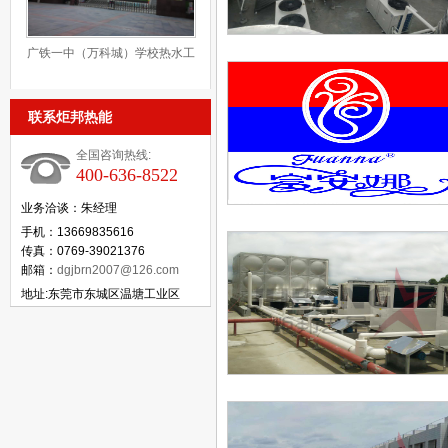
广铁一中（万科城）学校热水工
程
联系炬邦热能
全国咨询热线:
400-636-8522
业务洽谈：朱经理
手机：13669835616
传真：0769-39021376
邮箱：
dgjbrn2007@126.com
地址:东莞市东城区温塘工业区