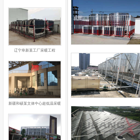
程
辽宁阜新某工厂采暖工程
新疆和硕某文体中心超低温采暖
工程